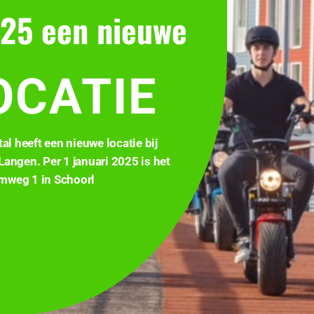
25 een nieuwe
OCATIE
Informatie
Op
Algemene voorwaarden
Maan
Zate
Volg ons!
tal heeft een nieuwe locatie bij
Zond
Langen. Per 1 januari 2025 is het
mweg 1 in Schoorl