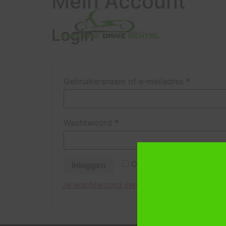
Mein Account
Login
Gebruikersnaam of e-mailadres
*
Wachtwoord
*
Onthouden
Inloggen
Je wachtwoord vergeten?