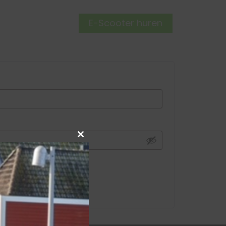
E-Scooter huren
CONTACT
Close this module