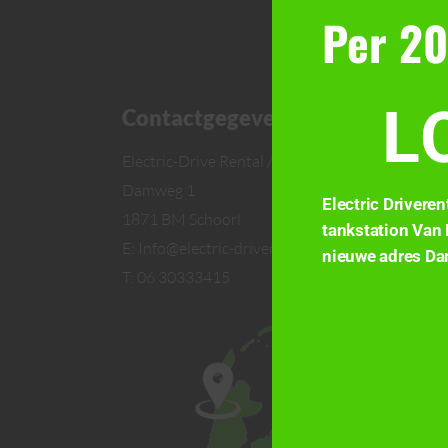
Per 20
L
Contactgegevens
Electric-Drive Rental / Tankstation Van Langen
Damweg 1
Electric Driveren
1871 BM Schoorl
tankstation Van 
E: Info@electric-driverental.com
nieuwe adres Da
T: 06 30333415